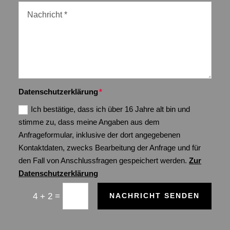
Datenschutzerklärung
Ich bestätige, dass ich über 16 Jahre alt bin und
stimme zu, dass meine Angaben aus dem
Anfrageformular, inklusive der dort angegebenen
Kontaktdaten, zwecks Bearbeitung der Anfrage und für
den Fall von Anschlussfragen gespeichert werden.
Zur
Datenschutzerklärung
=
4 + 2
NACHRICHT SENDEN