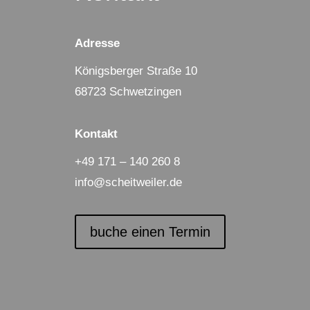
Adresse
Königsberger Straße 10
68723 Schwetzingen
Kontakt
+49 171 – 140 260 8
info@scheitweiler.de
buche einen Termin