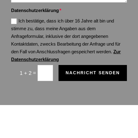
Datenschutzerklärung
Ich bestätige, dass ich über 16 Jahre alt bin und
stimme zu, dass meine Angaben aus dem
Anfrageformular, inklusive der dort angegebenen
Kontaktdaten, zwecks Bearbeitung der Anfrage und für
den Fall von Anschlussfragen gespeichert werden.
Zur
Datenschutzerklärung
=
1 + 2
NACHRICHT SENDEN