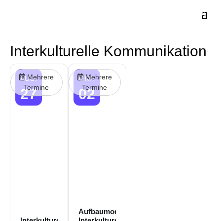
Interkulturelle Kommunikation
Mehrere
Mehrere
AUG.
OKT.
Termine
Termine
27
02
Aufbaumodul/Fortbildung:
Interkulturelle
Interkulturelle